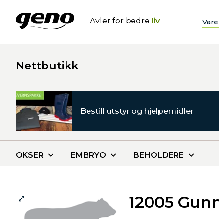
Avler for bedre
liv
Vare
Nettbutikk
Bestill utstyr og hjelpemidler
OKSER
EMBRYO
BEHOLDERE
12005 Gun