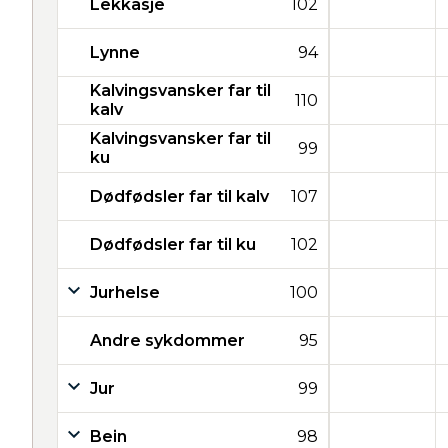
Lekkasje
102
Lynne
94
Kalvingsvansker far til
110
kalv
Kalvingsvansker far til
99
ku
Dødfødsler far til kalv
107
Dødfødsler far til ku
102
Jurhelse
100
Andre sykdommer
95
Jur
99
Bein
98