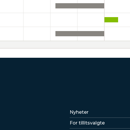
Lenker
Nyheter
For tillitsvalgte