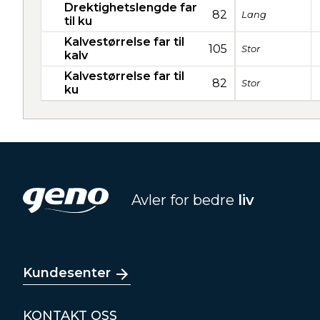
Drektighetslengde far
82
Lang
til ku
Kalvestørrelse far til
105
Stor
kalv
Kalvestørrelse far til
82
Stor
ku
Avler for bedre
liv
Kundesenter
KONTAKT OSS