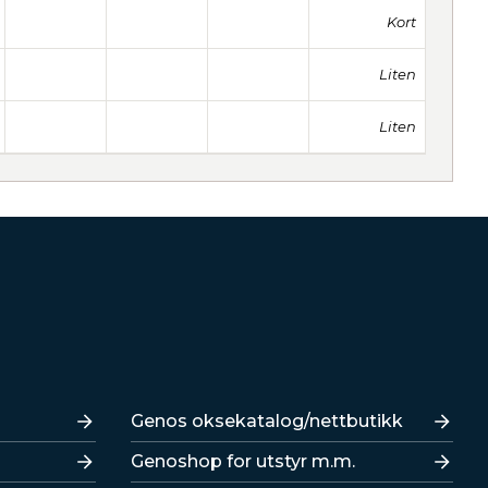
Kort
Liten
Liten
Lenker
Genos oksekatalog/nettbutikk
Genoshop for utstyr m.m.