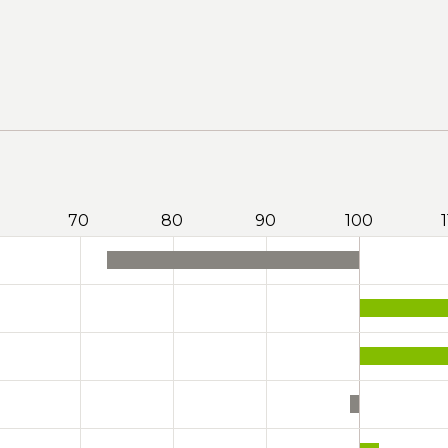
70
80
90
100