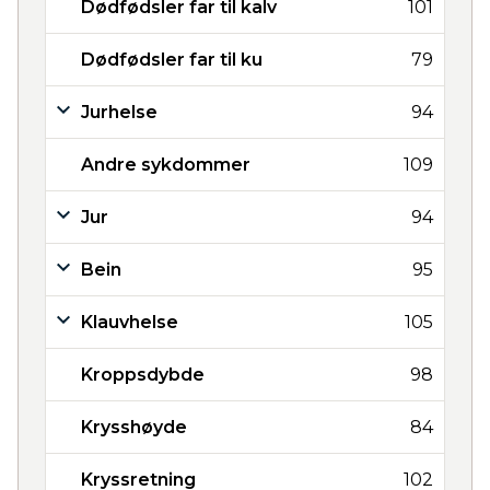
Dødfødsler far til kalv
101
Dødfødsler far til ku
79
Jurhelse
94
Andre sykdommer
109
Jur
94
Bein
95
Klauvhelse
105
Kroppsdybde
98
Krysshøyde
84
Kryssretning
102