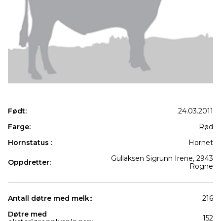
Født:
24.03.2011
Farge:
Rød
Hornstatus :
Hornet
Gullaksen Sigrunn Irene, 2943
Oppdretter:
Rogne
Antall døtre med melk::
216
Døtre med
152