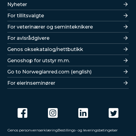
Lenker
Nyheter
For tillitsvalgte
For veterinærer og seminteknikere
For avlsrådgivere
Lenker
Genos oksekatalog/nettbutikk
Genoshop for utstyr m.m.
Go to Norwegianred.com (english)
For eierinseminører
Genos personvernserklæring
Bestillings- og leveringsbetingelser