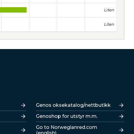
Liten
Liten
Lenker
Genos oksekatalog/nettbutikk
Genoshop for utstyr m.m.
Go to Norwegianred.com
(english)