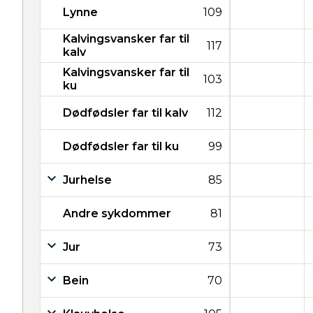
Lynne
109
Kalvingsvansker far til
117
kalv
Kalvingsvansker far til
103
ku
Dødfødsler far til kalv
112
Dødfødsler far til ku
99
Jurhelse
85
Andre sykdommer
81
Jur
73
Bein
70