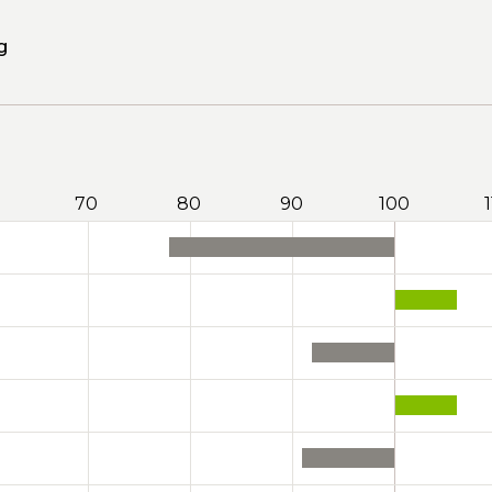
g
70
80
90
100