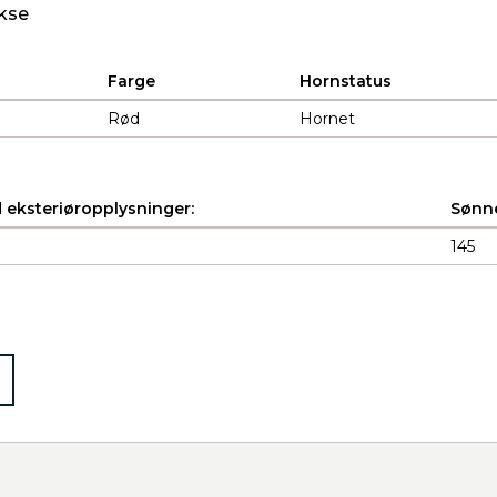
kse
Farge
Hornstatus
Rød
Hornet
 eksteriøropplysninger:
Sønne
145