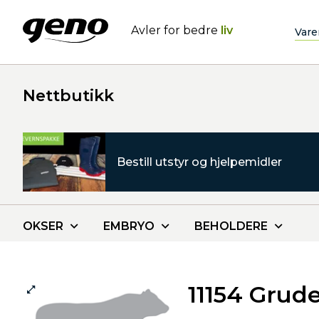
Avler for bedre
liv
Vare
Nettbutikk
Bestill utstyr og hjelpemidler
OKSER
EMBRYO
BEHOLDERE
11154 Grud