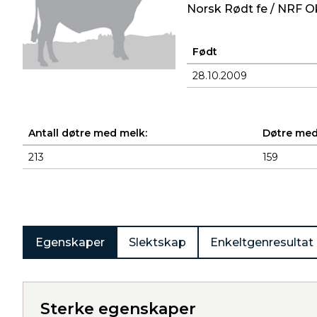
Norsk Rødt fe / NRF O
Født
28.10.2009
Antall døtre med melk:
Døtre med
213
159
Produkter
Egenskaper
Slektskap
Enkeltgenresultat
Sterke egenskaper