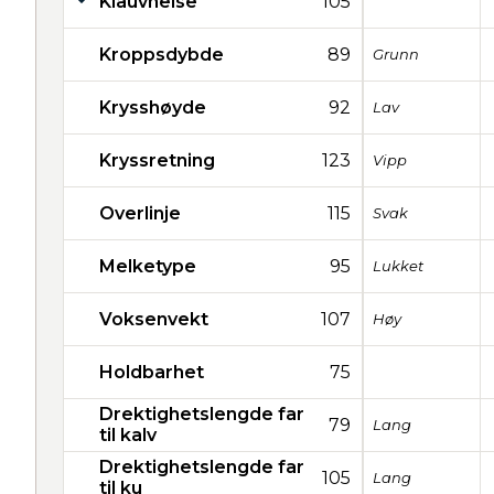
Klauvhelse
105
Kroppsdybde
89
Grunn
Krysshøyde
92
Lav
Kryssretning
123
Vipp
Overlinje
115
Svak
Melketype
95
Lukket
Voksenvekt
107
Høy
Holdbarhet
75
Drektighetslengde far
79
Lang
til kalv
Drektighetslengde far
105
Lang
til ku