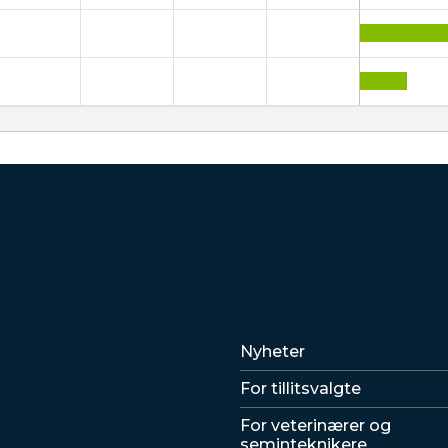
Lenker
Nyheter
For tillitsvalgte
For veterinærer og
seminteknikere