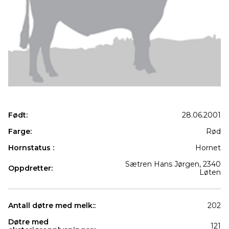
Født:
28.06.2001
Farge:
Rød
Hornstatus :
Hornet
Sætren Hans Jørgen, 2340
Oppdretter:
Løten
Antall døtre med melk::
202
Døtre med
121