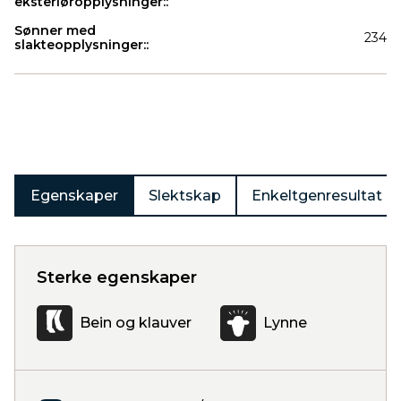
eksteriøropplysninger::
Sønner med
234
slakteopplysninger::
Produkter
Egenskaper
Slektskap
Enkeltgenresultat
Sterke egenskaper
Bein og klauver
Lynne