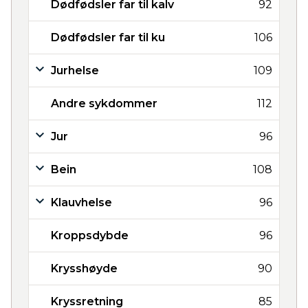
Dødfødsler far til kalv
92
Dødfødsler far til ku
106
Jurhelse
109
Andre sykdommer
112
Jur
96
Bein
108
Klauvhelse
96
Kroppsdybde
96
Krysshøyde
90
Kryssretning
85