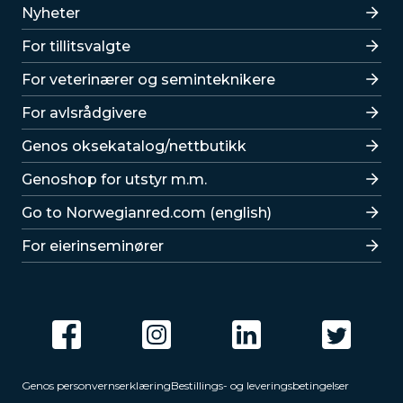
Lenker
Nyheter
For tillitsvalgte
For veterinærer og seminteknikere
For avlsrådgivere
Lenker
Genos oksekatalog/nettbutikk
Genoshop for utstyr m.m.
Go to Norwegianred.com (english)
For eierinseminører
Genos personvernserklæring
Bestillings- og leveringsbetingelser