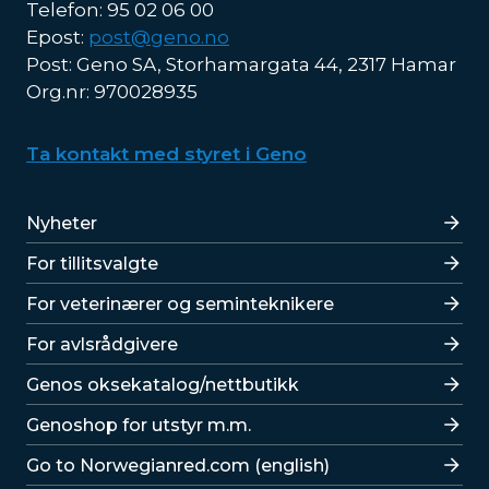
Telefon: 95 02 06 00
Epost:
post@geno.no
Post: Geno SA, Storhamargata 44, 2317 Hamar
Org.nr: 970028935
Ta kontakt med styret i Geno
Lenker
Nyheter
For tillitsvalgte
For veterinærer og seminteknikere
For avlsrådgivere
Lenker
Genos oksekatalog/nettbutikk
Genoshop for utstyr m.m.
Go to Norwegianred.com (english)