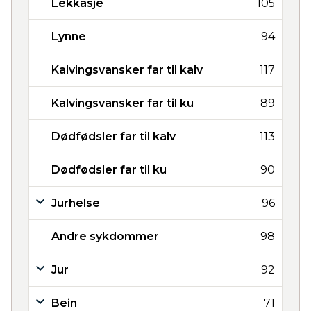
Lekkasje
105
Lynne
94
Kalvingsvansker far til kalv
117
Kalvingsvansker far til ku
89
Dødfødsler far til kalv
113
Dødfødsler far til ku
90
Jurhelse
96
Andre sykdommer
98
Jur
92
Bein
71