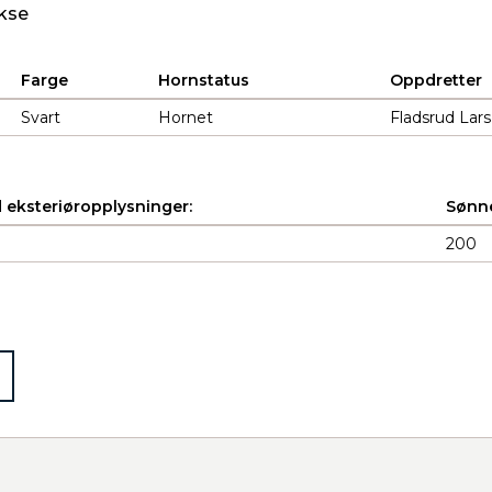
kse
Farge
Hornstatus
Oppdretter
Svart
Hornet
Fladsrud Lars
 eksteriøropplysninger:
Sønne
200