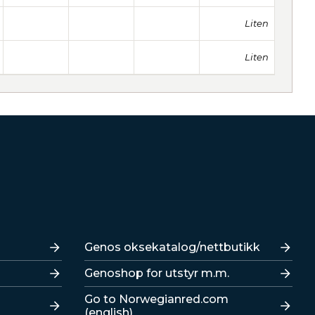
Liten
Liten
Lenker
Genos oksekatalog/nettbutikk
Genoshop for utstyr m.m.
Go to Norwegianred.com
(english)