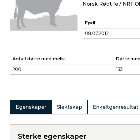
Norsk Rødt fe / NRF O
Født
08.07.2012
Antall døtre med melk:
Døtre med
200
133
Produkter
Egenskaper
Slektskap
Enkeltgenresultat
Sterke egenskaper