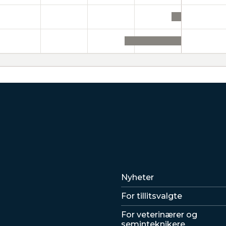
Lenker
Nyheter
For tillitsvalgte
For veterinærer og
seminteknikere