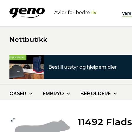
Avler for bedre
liv
Vare
Nettbutikk
Bestill utstyr og hjelpemidler
OKSER
EMBRYO
BEHOLDERE
11492 Flad