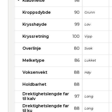
Klauvhelse
98
Kroppsdybde
90
Grunn
Krysshøyde
99
Lav
Kryssretning
100
Vipp
Overlinje
80
Svak
Melketype
86
Lukket
Voksenvekt
88
Høy
Holdbarhet
88
Drektighetslengde far
97
Lang
til kalv
Drektighetslengde far
88
Lang
til ku