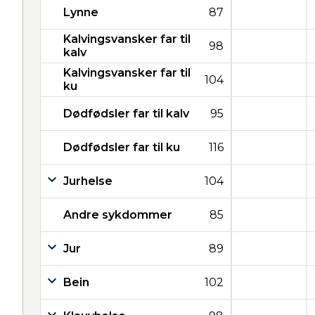
Lynne
87
Kalvingsvansker far til
98
kalv
Kalvingsvansker far til
104
ku
Dødfødsler far til kalv
95
Dødfødsler far til ku
116
Jurhelse
104
Andre sykdommer
85
Jur
89
Bein
102