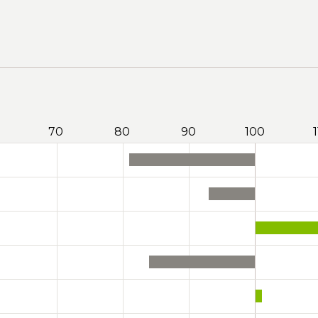
70
80
90
100