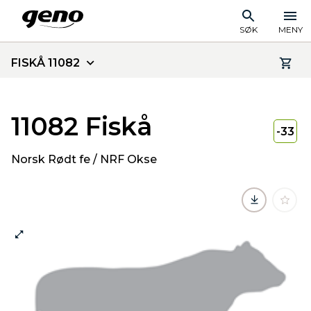
SØK
MENY
FISKÅ 11082
11082 Fiskå
-33
Norsk Rødt fe / NRF Okse