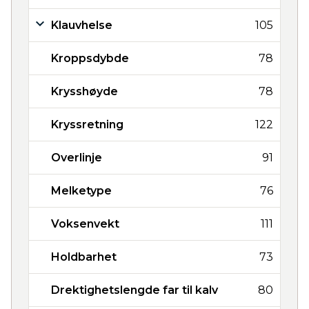
Klauvhelse
105
Kroppsdybde
78
Krysshøyde
78
Kryssretning
122
Overlinje
91
Melketype
76
Voksenvekt
111
Holdbarhet
73
Drektighetslengde far til kalv
80