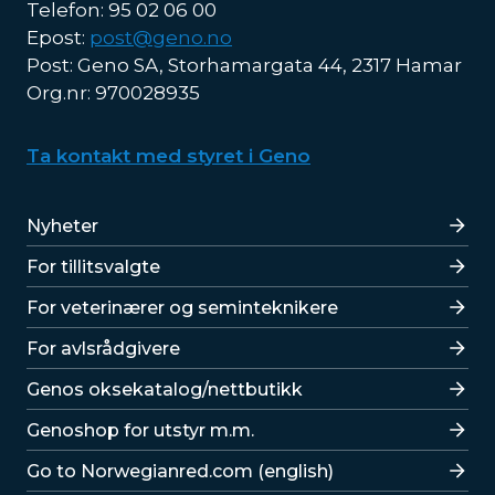
Telefon: 95 02 06 00
Epost:
post@geno.no
Post: Geno SA, Storhamargata 44, 2317 Hamar
Org.nr: 970028935
Ta kontakt med styret i Geno
Lenker
Nyheter
For tillitsvalgte
For veterinærer og seminteknikere
For avlsrådgivere
Lenker
Genos oksekatalog/nettbutikk
Genoshop for utstyr m.m.
Go to Norwegianred.com (english)