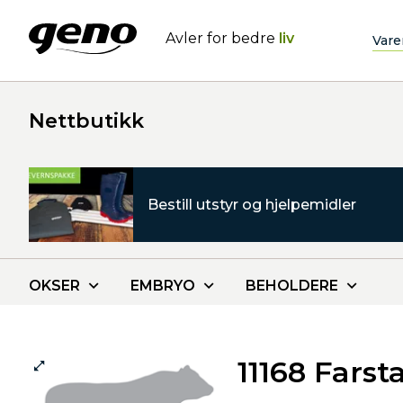
Avler for bedre
liv
Vare
Nettbutikk
Bestill utstyr og hjelpemidler
OKSER
EMBRYO
BEHOLDERE
11168 Farst