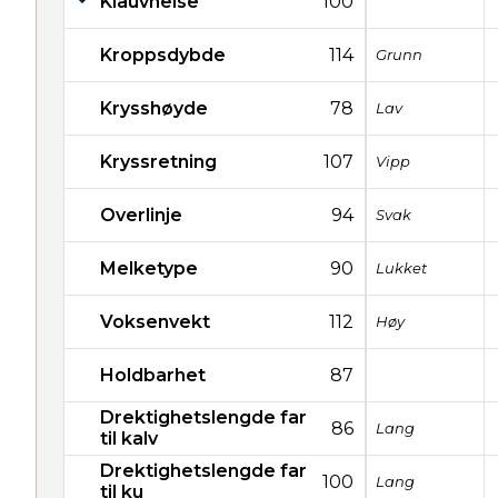
Klauvhelse
100
Kroppsdybde
114
Grunn
Krysshøyde
78
Lav
Kryssretning
107
Vipp
Overlinje
94
Svak
Melketype
90
Lukket
Voksenvekt
112
Høy
Holdbarhet
87
Drektighetslengde far
86
Lang
til kalv
Drektighetslengde far
100
Lang
til ku