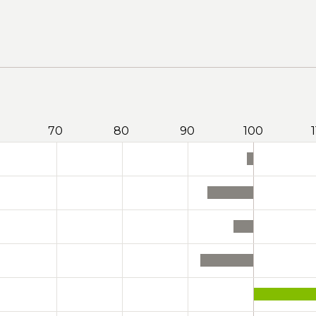
70
80
90
100