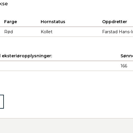
kse
Farge
Hornstatus
Oppdretter
Rød
Kollet
Farstad Hans-I
 eksteriøropplysninger:
Sønne
166