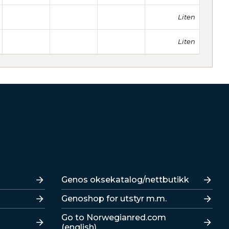
Liten
Liten
Lenker
Genos oksekatalog/nettbutikk
Genoshop for utstyr m.m.
Go to Norwegianred.com
(english)