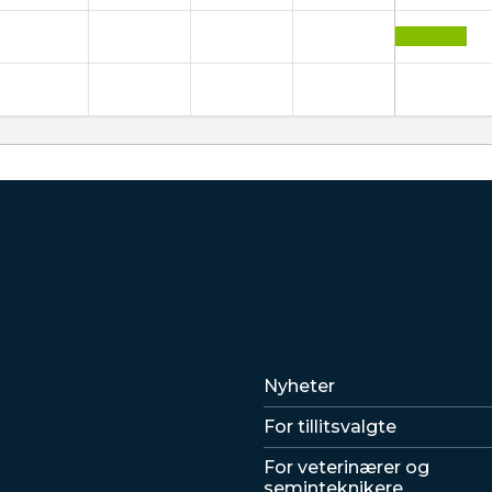
Lenker
Nyheter
For tillitsvalgte
For veterinærer og
seminteknikere