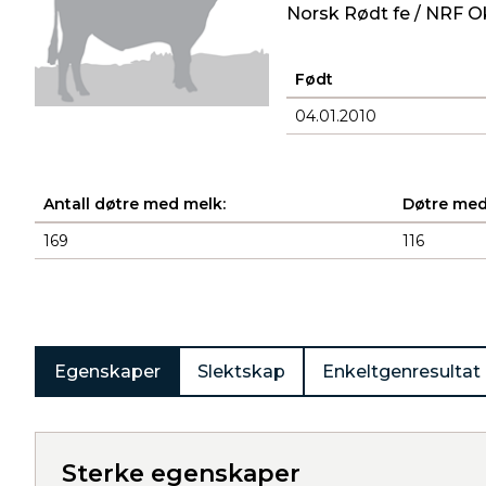
Norsk Rødt fe / NRF O
Født
04.01.2010
Antall døtre med melk:
Døtre med
169
116
Produkter
Egenskaper
Slektskap
Enkeltgenresultat
Sterke egenskaper