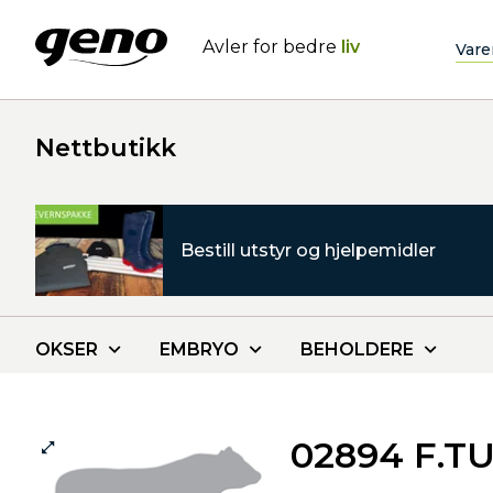
Avler for bedre
liv
Vare
Nettbutikk
Bestill utstyr og hjelpemidler
OKSER
EMBRYO
BEHOLDERE
02894 F.T