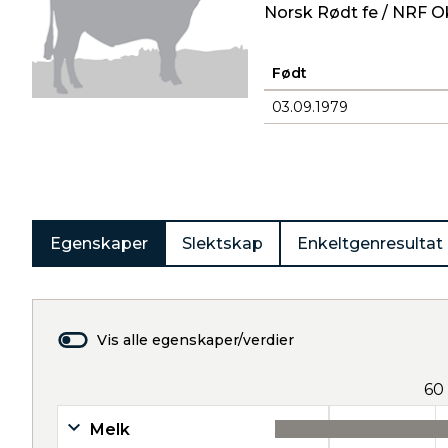
Norsk Rødt fe / NRF O
Født
03.09.1979
Produkter
Egenskaper
Slektskap
Enkeltgenresultat
Vis alle egenskaper/verdier
60
Melk
43