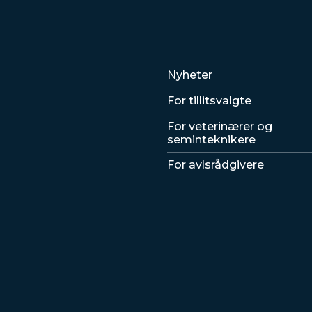
Lenker
Nyheter
For tillitsvalgte
For veterinærer og
seminteknikere
For avlsrådgivere