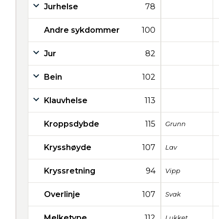
Jurhelse
78
Andre sykdommer
100
Jur
82
Bein
102
Klauvhelse
113
Kroppsdybde
115
Grunn
Krysshøyde
107
Lav
Kryssretning
94
Vipp
Overlinje
107
Svak
Melketype
112
Lukket