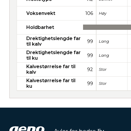
Voksenvekt
106
Høy
Holdbarhet
44
Drektighetslengde far
99
Lang
til kalv
Drektighetslengde far
99
Lang
til ku
Kalvestørrelse far til
92
Stor
kalv
Kalvestørrelse far til
99
Stor
ku