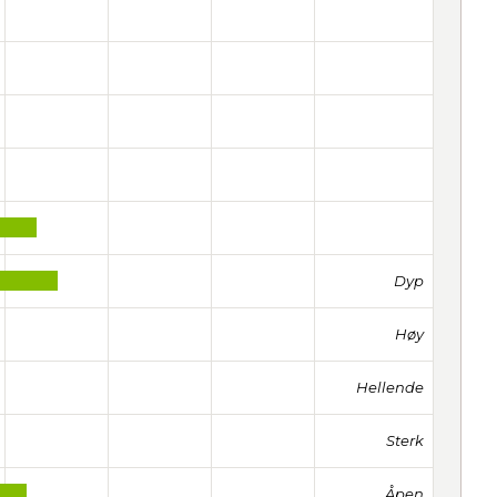
Dyp
Høy
Hellende
Sterk
Åpen