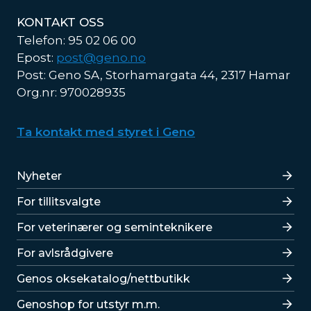
KONTAKT OSS
Telefon: 95 02 06 00
Epost:
post@geno.no
Post: Geno SA, Storhamargata 44, 2317 Hamar
Org.nr: 970028935
Ta kontakt med styret i Geno
Lenker
Nyheter
For tillitsvalgte
For veterinærer og seminteknikere
For avlsrådgivere
Lenker
Genos oksekatalog/nettbutikk
Genoshop for utstyr m.m.