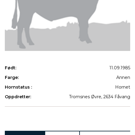
Født:
11.09.1985
Farge:
Annen
Hornstatus :
Hornet
Oppdretter:
Tromsnes Øvre, 2634 Fåvang
Produkter