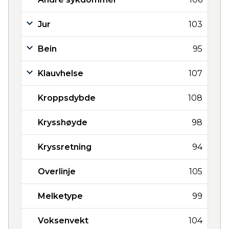
Jur
103
Bein
95
Klauvhelse
107
Kroppsdybde
108
Krysshøyde
98
Kryssretning
94
Overlinje
105
Melketype
99
Voksenvekt
104