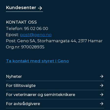
Kundesenter
KONTAKT OSS
Telefon: 95 02 06 00
Epost:
post@geno.no
Post: Geno SA, Storhamargata 44, 2317 Hamar
Org.nr: 970028935
Ta kontakt med styret i Geno
Lenker
Nyheter
For tillitsvalgte
For veterinærer og seminteknikere
For avlsrådgivere