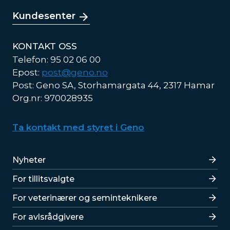
Kundesenter
KONTAKT OSS
Telefon: 95 02 06 00
Epost:
post@geno.no
Post: Geno SA, Storhamargata 44, 2317 Hamar
Org.nr: 970028935
Ta kontakt med styret i Geno
Lenker
Nyheter
For tillitsvalgte
For veterinærer og seminteknikere
For avlsrådgivere