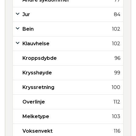
Jur
84
Bein
102
Klauvhelse
102
Kroppsdybde
96
Krysshøyde
99
Kryssretning
100
Overlinje
112
Melketype
103
Voksenvekt
116