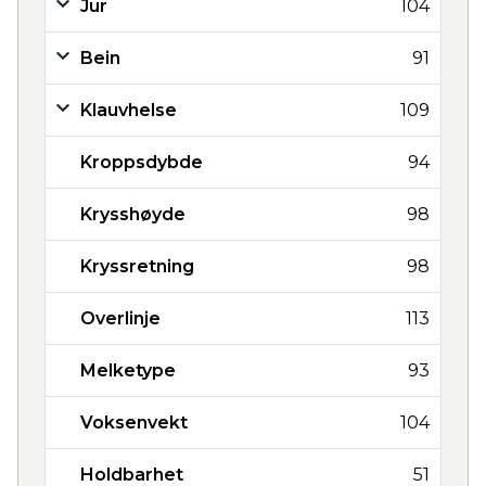
Jur
104
Bein
91
Klauvhelse
109
Kroppsdybde
94
Krysshøyde
98
Kryssretning
98
Overlinje
113
Melketype
93
Voksenvekt
104
Holdbarhet
51