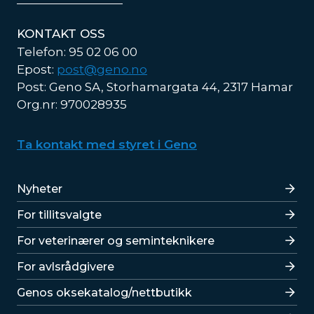
KONTAKT OSS
Telefon: 95 02 06 00
Epost:
post@geno.no
Post: Geno SA, Storhamargata 44, 2317 Hamar
Org.nr: 970028935
Ta kontakt med styret i Geno
Lenker
Nyheter
For tillitsvalgte
For veterinærer og seminteknikere
For avlsrådgivere
Lenker
Genos oksekatalog/nettbutikk