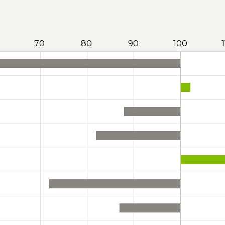
70
80
90
100