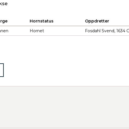
kse
arge
Hornstatus
Oppdretter
nnen
Hornet
Fosdahl Svend, 1634 