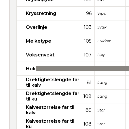
Kryssretning
96
Vipp
Overlinje
103
Svak
Melketype
105
Lukket
Voksenvekt
107
Høy
Holdbarhet
27
Drektighetslengde far
81
Lang
til kalv
Drektighetslengde far
108
Lang
til ku
Kalvestørrelse far til
89
Stor
kalv
Kalvestørrelse far til
108
Stor
ku