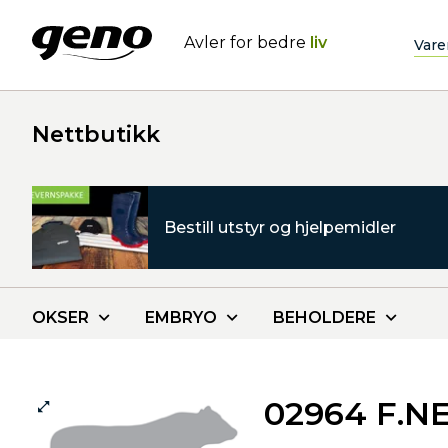
Avler for bedre
liv
Vare
Nettbutikk
Bestill utstyr og hjelpemidler
OKSER
EMBRYO
BEHOLDERE
02964 F.N