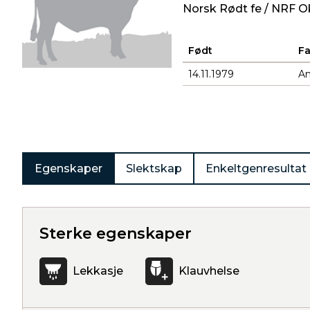
Norsk Rødt fe / NRF O
Født
F
14.11.1979
A
Produkter
Egenskaper
Slektskap
Enkeltgenresultat
Sterke egenskaper
Lekkasje
Klauvhelse