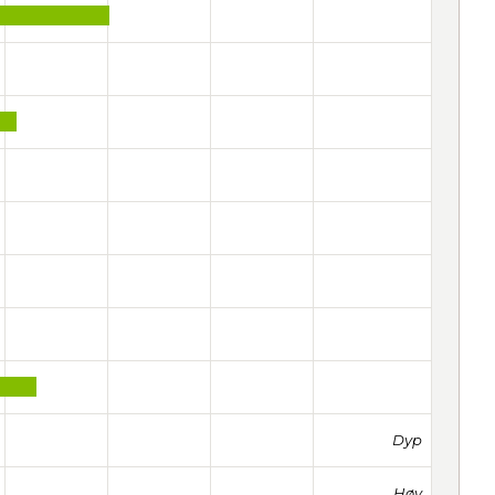
Dyp
Høy