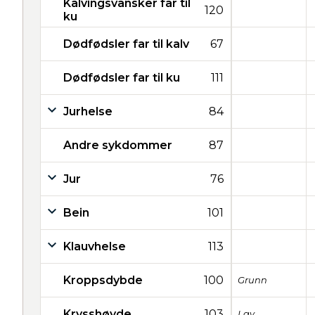
Kalvingsvansker far til
120
ku
Dødfødsler far til kalv
67
Dødfødsler far til ku
111
Jurhelse
84
Andre sykdommer
87
Jur
76
Bein
101
Klauvhelse
113
Kroppsdybde
100
Grunn
Krysshøyde
103
Lav