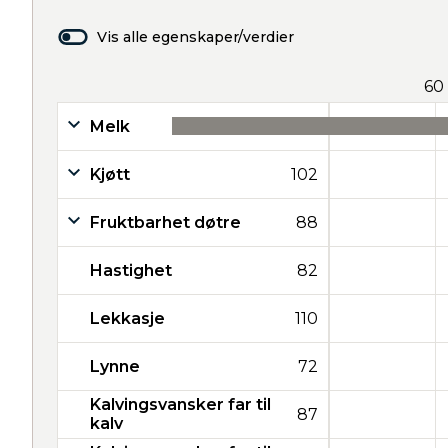
Vis alle egenskaper/verdier
60
Melk
32
Kjøtt
102
Fruktbarhet døtre
88
Hastighet
82
Lekkasje
110
Lynne
72
Kalvingsvansker far til
87
kalv