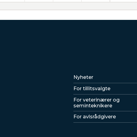
Lenker
Nyheter
For tillitsvalgte
For veterinærer og
seminteknikere
For avlsrådgivere