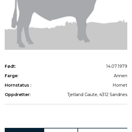
Født:
14.07.1979
Farge:
Annen
Hornstatus :
Hornet
Oppdretter:
Tjetland Gaute, 4312 Sandnes
Produkter