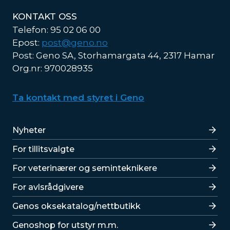
KONTAKT OSS
Telefon: 95 02 06 00
Epost:
post@geno.no
Post: Geno SA, Storhamargata 44, 2317 Hamar
Org.nr: 970028935
Ta kontakt med styret i Geno
Lenker
Nyheter
For tillitsvalgte
For veterinærer og seminteknikere
For avlsrådgivere
Lenker
Genos oksekatalog/nettbutikk
Genoshop for utstyr m.m.