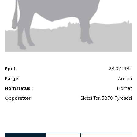
Født:
28.07.1984
Farge:
Annen
Hornstatus :
Hornet
Oppdretter:
Skræi Tor, 3870 Fyresdal
Produkter