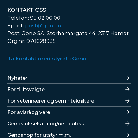
KONTAKT OSS
Telefon: 95 02 06 00
Epost:
post@geno.no
Post: Geno SA, Storhamargata 44, 2317 Hamar
Org.nr: 970028935
Ta kontakt med styret i Geno
Lenker
Nyheter
For tillitsvalgte
For veterinærer og seminteknikere
For avlsrådgivere
Lenker
Genos oksekatalog/nettbutikk
Genoshop for utstyr m.m.