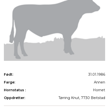
Født:
31.01.1986
Farge:
Annen
Hornstatus :
Hornet
Oppdretter:
Tørring Knut, 7730 Beitstad
Produkter