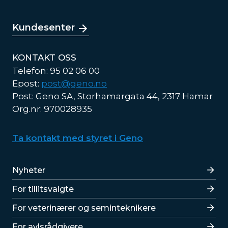
Kundesenter
KONTAKT OSS
Telefon: 95 02 06 00
Epost:
post@geno.no
Post: Geno SA, Storhamargata 44, 2317 Hamar
Org.nr: 970028935
Ta kontakt med styret i Geno
Lenker
Nyheter
For tillitsvalgte
For veterinærer og seminteknikere
For avlsrådgivere