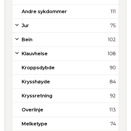
Andre sykdommer
111
Jur
75
Bein
102
Klauvhelse
108
Kroppsdybde
90
Krysshøyde
84
Kryssretning
92
Overlinje
113
Melketype
74