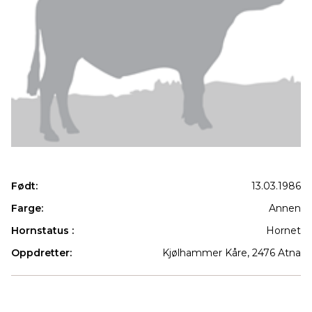
Født:
13.03.1986
Farge:
Annen
Hornstatus :
Hornet
Oppdretter:
Kjølhammer Kåre, 2476 Atna
Produkter