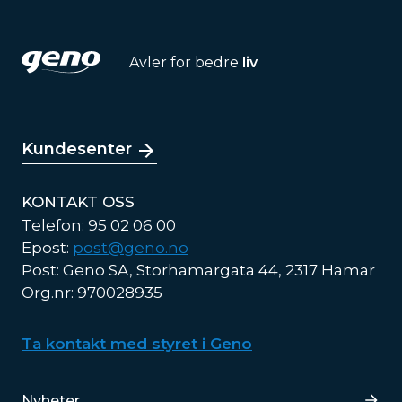
Avler for bedre
liv
Kundesenter
KONTAKT OSS
Telefon: 95 02 06 00
Epost:
post@geno.no
Post: Geno SA, Storhamargata 44, 2317 Hamar
Org.nr: 970028935
Ta kontakt med styret i Geno
Lenker
Nyheter