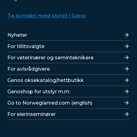
Ta kontakt med styret i Geno
Lenker
Nyheter
For tillitsvalgte
For veterinærer og seminteknikere
For avlsrådgivere
Lenker
Genos oksekatalog/nettbutikk
Genoshop for utstyr m.m.
Go to Norwegianred.com (english)
For eierinseminører