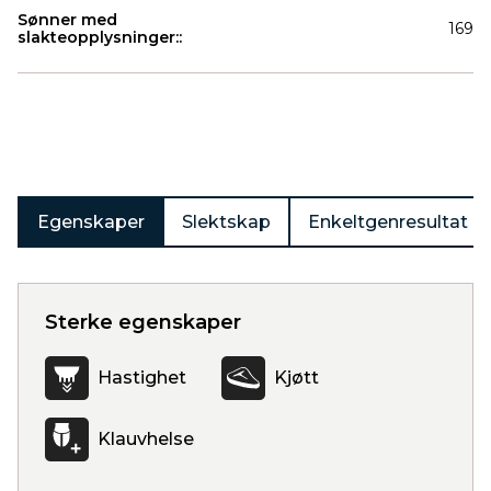
Sønner med
169
slakteopplysninger::
Produkter
Egenskaper
Slektskap
Enkeltgenresultat
Sterke egenskaper
Hastighet
Kjøtt
Klauvhelse