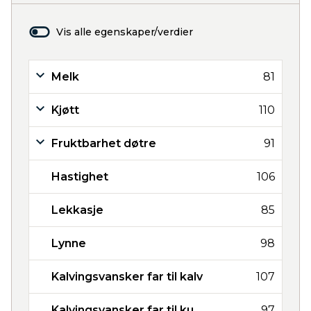
Vis alle egenskaper/verdier
Melk
81
Kjøtt
110
Fruktbarhet døtre
91
Hastighet
106
Lekkasje
85
Lynne
98
Kalvingsvansker far til kalv
107
Kalvingsvansker far til ku
97