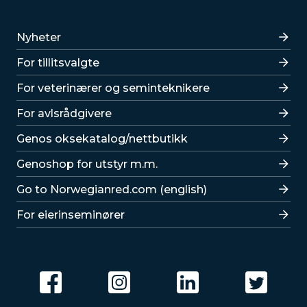
Lenker
Nyheter
For tillitsvalgte
For veterinærer og seminteknikere
For avlsrådgivere
Lenker
Genos oksekatalog/nettbutikk
Genoshop for utstyr m.m.
Go to Norwegianred.com (english)
For eierinseminører