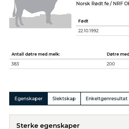
Norsk Rødt fe / NRF O
Født
22.10.1992
Antall døtre med melk:
Døtre med
383
200
Produkter
Egenskaper
Slektskap
Enkeltgenresultat
Sterke egenskaper