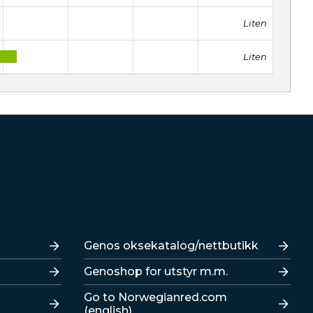
Liten
Liten
Lenker
Genos oksekatalog/nettbutikk
Genoshop for utstyr m.m.
Go to Norwegianred.com
(english)