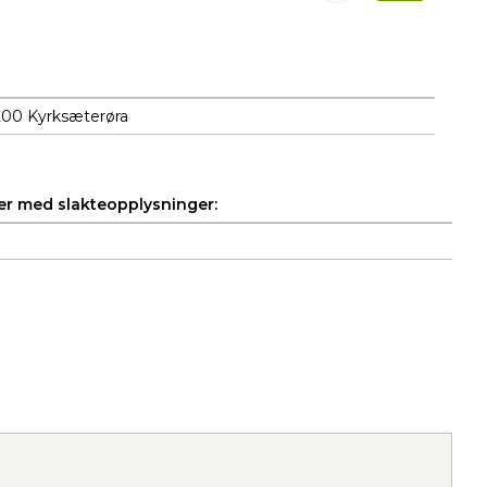
200 Kyrksæterøra
r med slakteopplysninger: