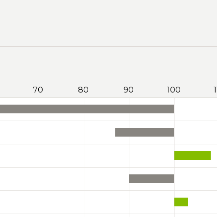
70
80
90
100