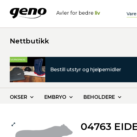
Avler for bedre
liv
Vare
Nettbutikk
Bestill utstyr og hjelpemidler
OKSER
EMBRYO
BEHOLDERE
04763 EID