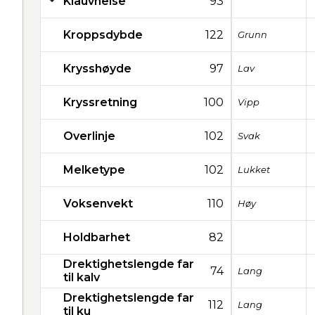
Klauvhelse
93
Kroppsdybde
122
Grunn
Krysshøyde
97
Lav
Kryssretning
100
Vipp
Overlinje
102
Svak
Melketype
102
Lukket
Voksenvekt
110
Høy
Holdbarhet
82
Drektighetslengde far
74
Lang
til kalv
Drektighetslengde far
112
Lang
til ku