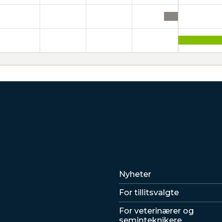
Lenker
Nyheter
For tillitsvalgte
For veterinærer og
seminteknikere