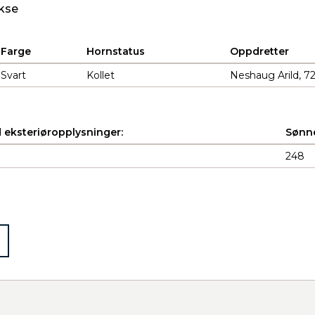
kse
Farge
Hornstatus
Oppdretter
Svart
Kollet
Neshaug Arild, 7
 eksteriøropplysninger:
Sønne
248