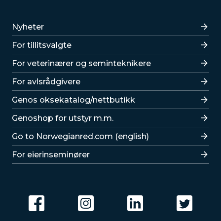
Lenker
Nyheter
For tillitsvalgte
For veterinærer og seminteknikere
For avlsrådgivere
Lenker
Genos oksekatalog/nettbutikk
Genoshop for utstyr m.m.
Go to Norwegianred.com (english)
For eierinseminører