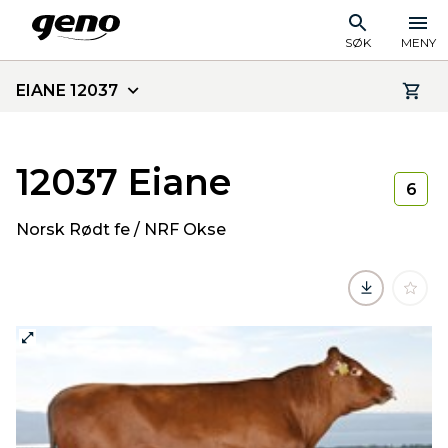
SØK
MENY
EIANE 12037
12037 Eiane
6
Norsk Rødt fe / NRF Okse