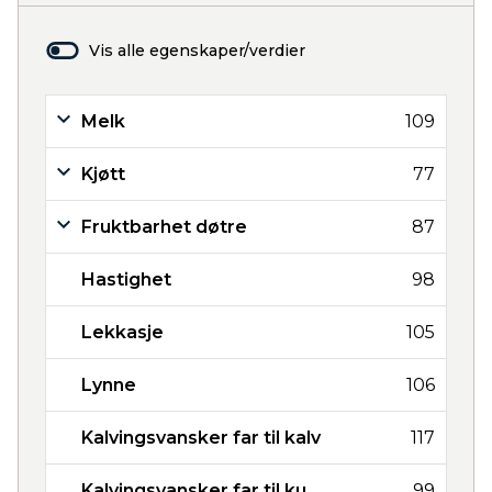
Vis alle egenskaper/verdier
Melk
109
Kjøtt
77
Fruktbarhet døtre
87
Hastighet
98
Lekkasje
105
Lynne
106
Kalvingsvansker far til kalv
117
Kalvingsvansker far til ku
99