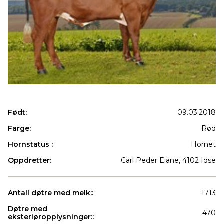
Født:
09.03.2018
Farge:
Rød
Hornstatus :
Hornet
Oppdretter:
Carl Peder Eiane, 4102 Idse
Antall døtre med melk::
1713
Døtre med
470
eksteriøropplysninger::