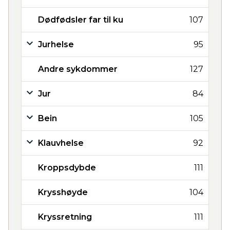
Dødfødsler far til ku
107
Jurhelse
95
Andre sykdommer
127
Jur
84
Bein
105
Klauvhelse
92
Kroppsdybde
111
Krysshøyde
104
Kryssretning
111