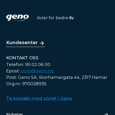
Avler for bedre
liv
Kundesenter
KONTAKT OSS
Telefon: 95 02 06 00
Epost:
post@geno.no
Post: Geno SA, Storhamargata 44, 2317 Hamar
Org.nr: 970028935
Ta kontakt med styret i Geno
Lenker
Nyheter