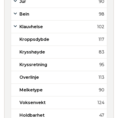
Jur
90
Bein
98
Klauvhelse
102
Kroppsdybde
117
Krysshøyde
83
Kryssretning
95
Overlinje
113
Melketype
90
Voksenvekt
124
Holdbarhet
47