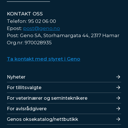
KONTAKT OSS
Telefon: 95 02 06 00
Epost:
post@geno.no
Post: Geno SA, Storhamargata 44, 2317 Hamar
Org.nr: 970028935
Ta kontakt med styret i Geno
Lenker
Nyheter
For tillitsvalgte
For veterinærer og seminteknikere
For avlsrådgivere
Lenker
Genos oksekatalog/nettbutikk