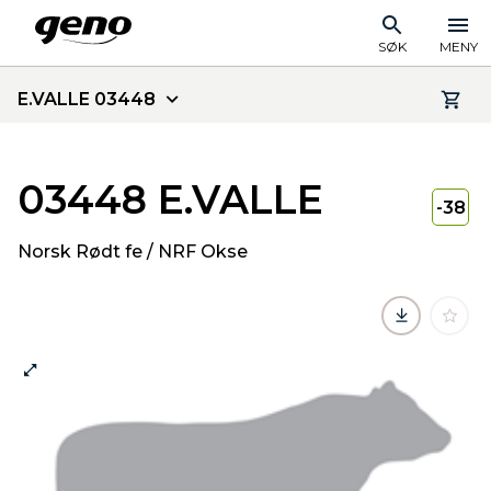
SØK
MENY
E.VALLE 03448
03448 E.VALLE
-38
Norsk Rødt fe / NRF Okse