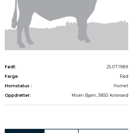
Født:
25.07.1989
Farge:
Rød
Hornstatus :
Hornet
Oppdretter:
Moen Bjørn, 3850 Kviteseid
Produkter