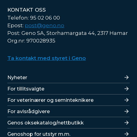
KONTAKT OSS
Telefon: 95 02 06 00
Epost:
post@geno.no
Post: Geno SA, Storhamargata 44, 2317 Hamar
Org.nr: 970028935
Ta kontakt med styret i Geno
Lenker
Nyheter
For tillitsvalgte
For veterinærer og seminteknikere
For avlsrådgivere
Lenker
Genos oksekatalog/nettbutikk
Genoshop for utstyr m.m.