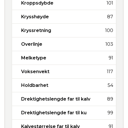
Kroppsdybde
101
Krysshøyde
87
Kryssretning
100
Overlinje
103
Melketype
91
Voksenvekt
117
Holdbarhet
54
Drektighetslengde far til kalv
89
Drektighetslengde far til ku
99
Kalvestørrelse far til kalv
91