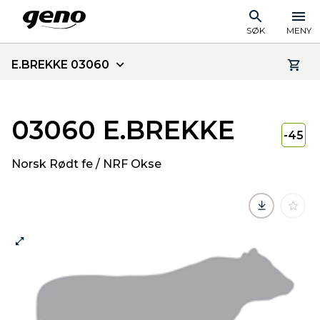
SØK
MENY
E.BREKKE 03060
03060 E.BREKKE
-45
Norsk Rødt fe / NRF Okse