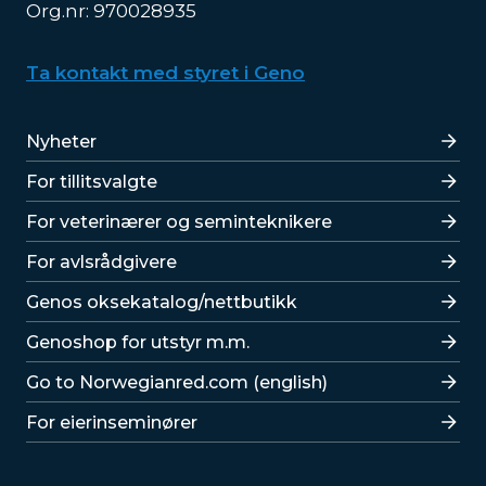
Org.nr: 970028935
Ta kontakt med styret i Geno
Lenker
Nyheter
For tillitsvalgte
For veterinærer og seminteknikere
For avlsrådgivere
Lenker
Genos oksekatalog/nettbutikk
Genoshop for utstyr m.m.
Go to Norwegianred.com (english)
For eierinseminører