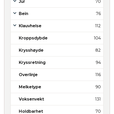
Jur
70
Bein
76
Klauvhelse
112
Kroppsdybde
104
Krysshøyde
82
Kryssretning
94
Overlinje
116
Melketype
90
Voksenvekt
131
Holdbarhet
70