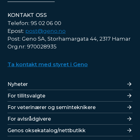
KONTAKT OSS
Telefon: 95 02 06 00
Epost:
post@geno.no
Post: Geno SA, Storhamargata 44, 2317 Hamar
Org.nr: 970028935
Ta kontakt med styret i Geno
Lenker
Nyheter
For tillitsvalgte
For veterinærer og seminteknikere
For avlsrådgivere
Lenker
Genos oksekatalog/nettbutikk