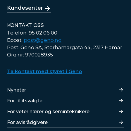
Kundesenter
KONTAKT OSS
Telefon: 95 02 06 00
Epost:
post@geno.no
Post: Geno SA, Storhamargata 44, 2317 Hamar
Org.nr: 970028935
Ta kontakt med styret i Geno
Lenker
Nyheter
For tillitsvalgte
For veterinærer og seminteknikere
For avlsrådgivere