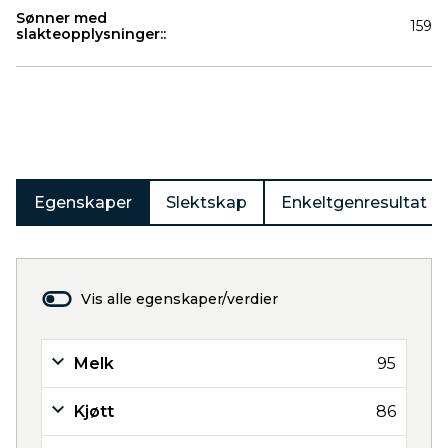
Sønner med
159
slakteopplysninger::
Produkter
Egenskaper
Slektskap
Enkeltgenresultat
Vis alle egenskaper/verdier
Melk
95
Kjøtt
86