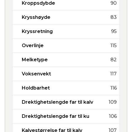
Kroppsdybde
90
Krysshøyde
83
Kryssretning
95
Overlinje
115
Melketype
82
Voksenvekt
117
Holdbarhet
116
Drektighetslengde far til kalv
109
Drektighetslengde far til ku
106
Kalvestørrelse far til kalv
107