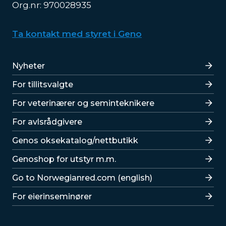
Org.nr: 970028935
Ta kontakt med styret i Geno
Lenker
Nyheter
For tillitsvalgte
For veterinærer og seminteknikere
For avlsrådgivere
Lenker
Genos oksekatalog/nettbutikk
Genoshop for utstyr m.m.
Go to Norwegianred.com (english)
For eierinseminører