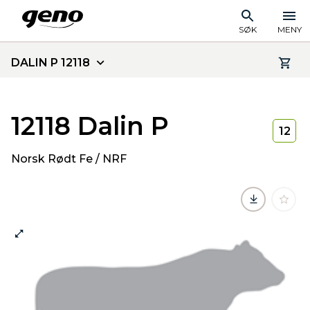
SØK
MENY
DALIN P 12118
12118 Dalin P
12
Norsk Rødt Fe / NRF