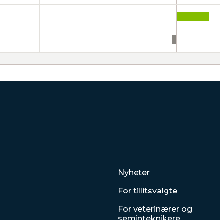
Lenker
Nyheter
For tillitsvalgte
For veterinærer og
seminteknikere