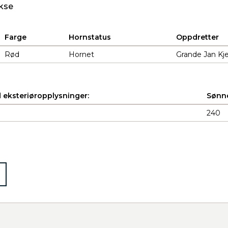
kse
Farge
Hornstatus
Oppdretter
Rød
Hornet
Grande Jan Kjet
 eksteriøropplysninger:
Sønne
240