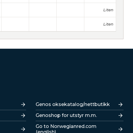
Liten
Liten
Lenker
Genos oksekatalog/nettbutikk
Genoshop for utstyr m.m.
Go to Norwegianred.com
(english)