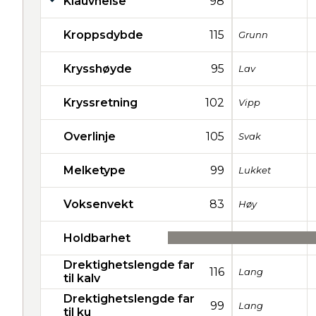
Klauvhelse
98
Kroppsdybde
115
Grunn
Krysshøyde
95
Lav
Kryssretning
102
Vipp
Overlinje
105
Svak
Melketype
99
Lukket
Voksenvekt
83
Høy
Holdbarhet
39
Drektighetslengde far
116
Lang
til kalv
Drektighetslengde far
99
Lang
til ku