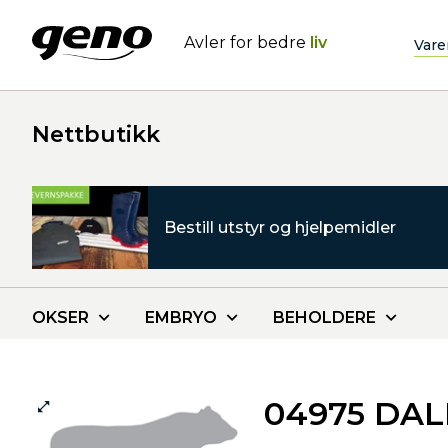
Avler for bedre
liv
Vare
Nettbutikk
Bestill utstyr og hjelpemidler
OKSER
EMBRYO
BEHOLDERE
04975 DA