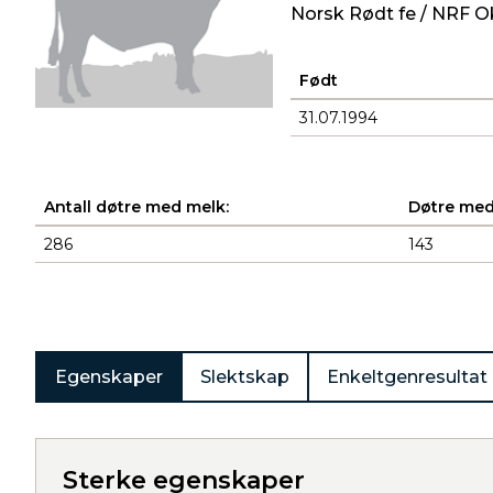
Norsk Rødt fe / NRF O
Født
31.07.1994
Antall døtre med melk:
Døtre med
286
143
Produkter
Egenskaper
Slektskap
Enkeltgenresultat
Sterke egenskaper