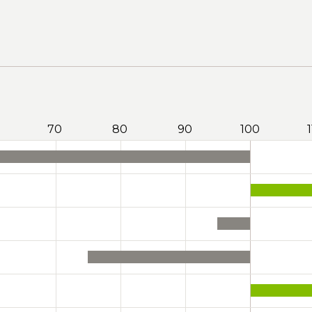
70
80
90
100