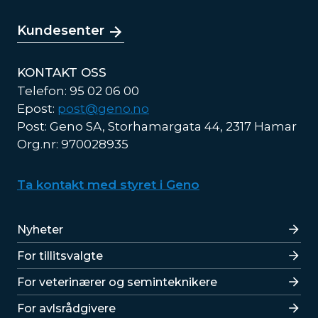
Kundesenter
KONTAKT OSS
Telefon: 95 02 06 00
Epost:
post@geno.no
Post: Geno SA, Storhamargata 44, 2317 Hamar
Org.nr: 970028935
Ta kontakt med styret i Geno
Lenker
Nyheter
For tillitsvalgte
For veterinærer og seminteknikere
For avlsrådgivere