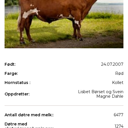
Født:
24.07.2007
Farge:
Rød
Hornstatus :
Kollet
Lisbet Børset og Svein
Oppdretter:
Magne Dahle
Antall døtre med melk::
6477
Døtre med
1274