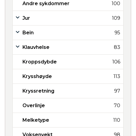
Andre sykdommer
100
Jur
109
Bein
95
Klauvhelse
83
Kroppsdybde
106
Krysshøyde
113
Kryssretning
97
Overlinje
70
Melketype
110
Voksenvekt
98