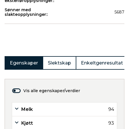
eksteriøropplysninger::
Sønner med
5687
slakteopplysninger::
Produkter
Egenskaper
Slektskap
Enkeltgenresultat
Vis alle egenskaper/verdier
Melk
94
Kjøtt
93