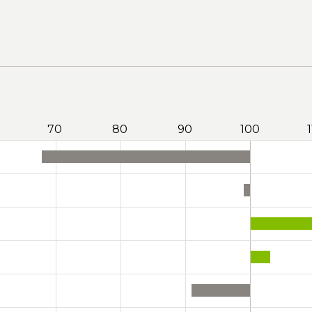
70
80
90
100