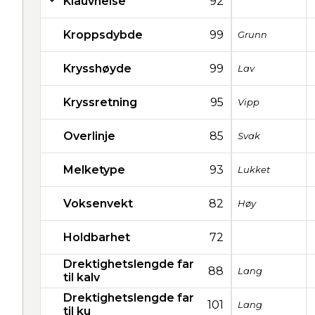
Klauvhelse
92
Kroppsdybde
99
Grunn
Krysshøyde
99
Lav
Kryssretning
95
Vipp
Overlinje
85
Svak
Melketype
93
Lukket
Voksenvekt
82
Høy
Holdbarhet
72
Drektighetslengde far
88
Lang
til kalv
Drektighetslengde far
101
Lang
til ku