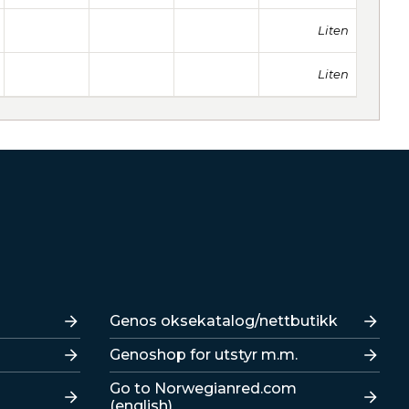
Liten
Liten
Lenker
Genos oksekatalog/nettbutikk
Genoshop for utstyr m.m.
Go to Norwegianred.com
(english)