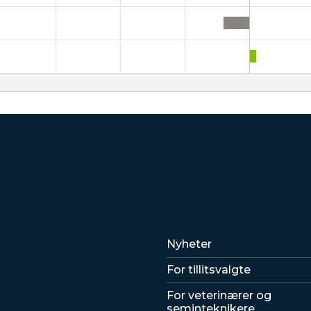
Lenker
Nyheter
For tillitsvalgte
For veterinærer og
seminteknikere