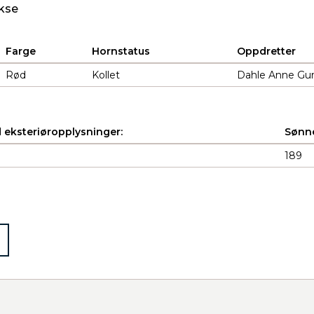
kse
Farge
Hornstatus
Oppdretter
Rød
Kollet
Dahle Anne Gur
 eksteriøropplysninger:
Sønne
189