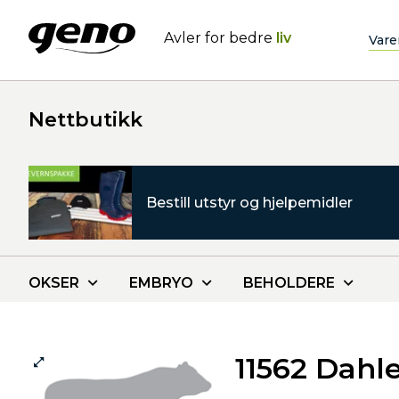
Avler for bedre
liv
Vare
Nettbutikk
Bestill utstyr og hjelpemidler
OKSER
EMBRYO
BEHOLDERE
11562 Dahl