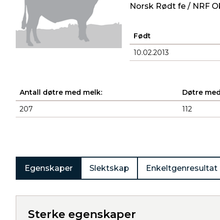
Norsk Rødt fe / NRF O
Født
10.02.2013
Antall døtre med melk:
Døtre med
207
112
Produkter
Egenskaper
Slektskap
Enkeltgenresultat
Sterke egenskaper