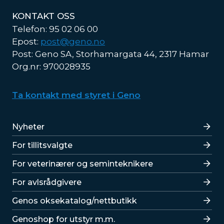
KONTAKT OSS
Telefon: 95 02 06 00
Epost:
post@geno.no
Post: Geno SA, Storhamargata 44, 2317 Hamar
Org.nr: 970028935
Ta kontakt med styret i Geno
Lenker
Nyheter
For tillitsvalgte
For veterinærer og seminteknikere
For avlsrådgivere
Lenker
Genos oksekatalog/nettbutikk
Genoshop for utstyr m.m.