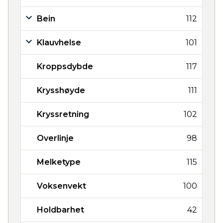
Bein
112
Klauvhelse
101
Kroppsdybde
117
Krysshøyde
111
Kryssretning
102
Overlinje
98
Melketype
115
Voksenvekt
100
Holdbarhet
42