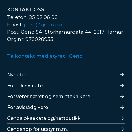
KONTAKT OSS
Telefon: 95 02 06 00
Epost:
post@geno.no
Post: Geno SA, Storhamargata 44, 2317 Hamar
Org.nr: 970028935
Ta kontakt med styret i Geno
Lenker
Nyheter
For tillitsvalgte
For veterinærer og seminteknikere
For avlsrådgivere
Lenker
Genos oksekatalog/nettbutikk
Genoshop for utstyr m.m.