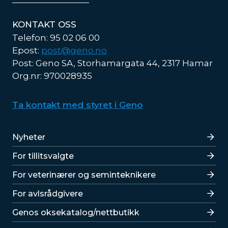
KONTAKT OSS
Telefon: 95 02 06 00
Epost:
post@geno.no
Post: Geno SA, Storhamargata 44, 2317 Hamar
Org.nr: 970028935
Ta kontakt med styret i Geno
Lenker
Nyheter
For tillitsvalgte
For veterinærer og seminteknikere
For avlsrådgivere
Lenker
Genos oksekatalog/nettbutikk