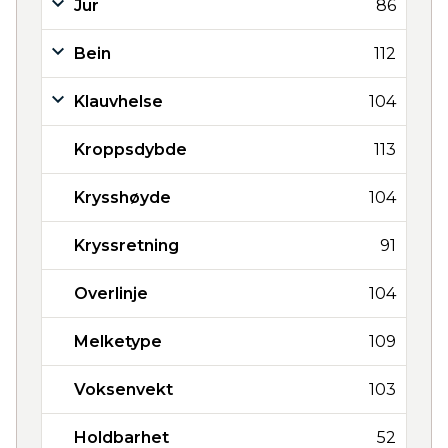
Jur
86
Bein
112
Klauvhelse
104
Kroppsdybde
113
Krysshøyde
104
Kryssretning
91
Overlinje
104
Melketype
109
Voksenvekt
103
Holdbarhet
52