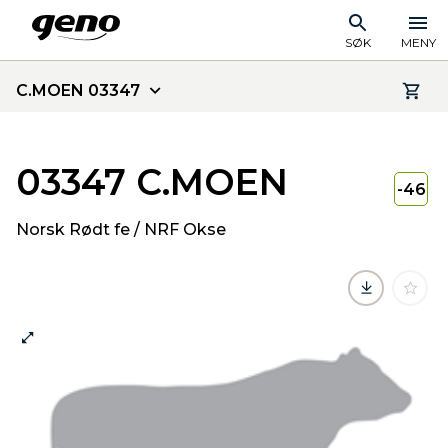
SØK
MENY
C.MOEN 03347
03347 C.MOEN
-46
Norsk Rødt fe / NRF Okse