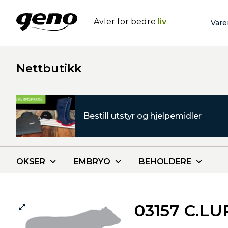
Avler for bedre
liv
Vare
Nettbutikk
Bestill utstyr og hjelpemidler
OKSER
EMBRYO
BEHOLDERE
03157 C.