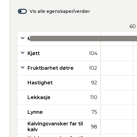
Vis alle egenskaper/verdier
60
Melk
24
Kjøtt
104
Fruktbarhet døtre
102
Hastighet
92
Lekkasje
110
Lynne
75
Kalvingsvansker far til
98
kalv