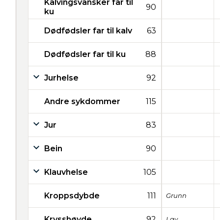
Kalvingsvansker far til
90
ku
Dødfødsler far til kalv
63
Dødfødsler far til ku
88
Jurhelse
92
Andre sykdommer
115
Jur
83
Bein
90
Klauvhelse
105
Kroppsdybde
111
Grunn
Krysshøyde
92
Lav