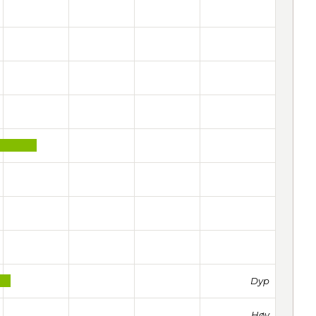
Dyp
Høy