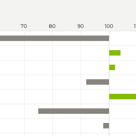
70
80
90
100