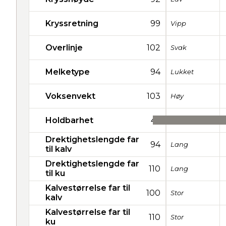
Kryssretning
99
Vipp
Overlinje
102
Svak
Melketype
94
Lukket
Voksenvekt
103
Høy
Holdbarhet
46
Drektighetslengde far
94
Lang
til kalv
Drektighetslengde far
110
Lang
til ku
Kalvestørrelse far til
100
Stor
kalv
Kalvestørrelse far til
110
Stor
ku