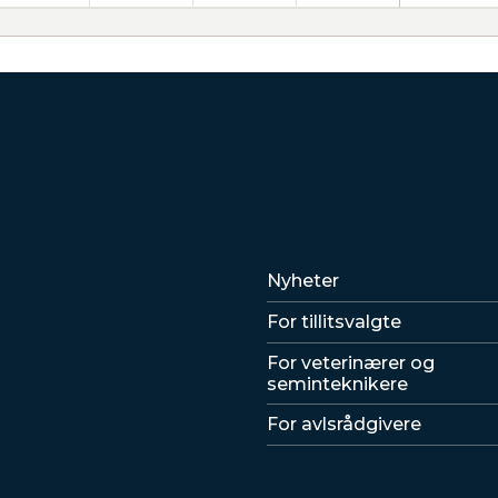
Lenker
Nyheter
For tillitsvalgte
For veterinærer og
seminteknikere
For avlsrådgivere