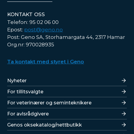
KONTAKT OSS
Telefon: 95 02 06 00
Epost:
post@geno.no
Post: Geno SA, Storhamargata 44, 2317 Hamar
Org.nr: 970028935
Ta kontakt med styret i Geno
Lenker
Nyheter
For tillitsvalgte
For veterinærer og seminteknikere
For avlsrådgivere
Lenker
Genos oksekatalog/nettbutikk