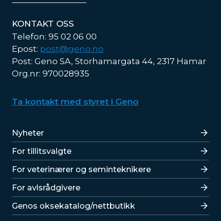
KONTAKT OSS
Telefon: 95 02 06 00
Epost:
post@geno.no
Post: Geno SA, Storhamargata 44, 2317 Hamar
Org.nr: 970028935
Ta kontakt med styret i Geno
Lenker
Nyheter
For tillitsvalgte
For veterinærer og seminteknikere
For avlsrådgivere
Lenker
Genos oksekatalog/nettbutikk