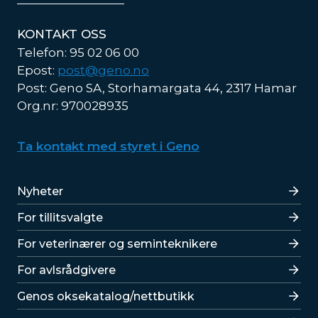
KONTAKT OSS
Telefon: 95 02 06 00
Epost:
post@geno.no
Post: Geno SA, Storhamargata 44, 2317 Hamar
Org.nr: 970028935
Ta kontakt med styret i Geno
Lenker
Nyheter
For tillitsvalgte
For veterinærer og seminteknikere
For avlsrådgivere
Lenker
Genos oksekatalog/nettbutikk