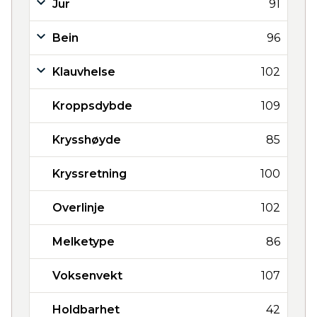
Jur
91
Bein
96
Klauvhelse
102
Kroppsdybde
109
Krysshøyde
85
Kryssretning
100
Overlinje
102
Melketype
86
Voksenvekt
107
Holdbarhet
42