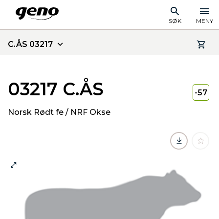
SØK
MENY
C.ÅS 03217
03217 C.ÅS
-57
Norsk Rødt fe / NRF Okse