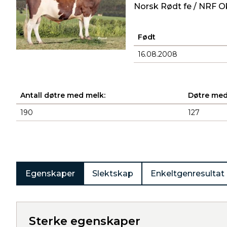
Norsk Rødt fe / NRF O
Født
16.08.2008
Antall døtre med melk:
Døtre med
190
127
Produkter
Egenskaper
Slektskap
Enkeltgenresultat
Sterke egenskaper