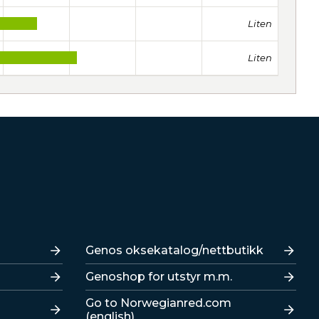
Liten
Liten
Lenker
Genos oksekatalog/nettbutikk
Genoshop for utstyr m.m.
Go to Norwegianred.com
(english)