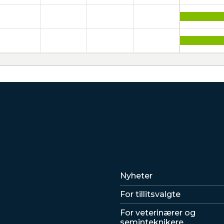
Lenker
Nyheter
For tillitsvalgte
For veterinærer og
seminteknikere