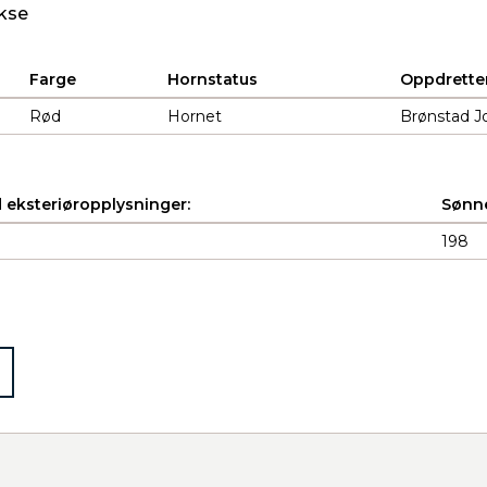
kse
Farge
Hornstatus
Oppdrette
Rød
Hornet
Brønstad J
 eksteriøropplysninger:
Sønne
198