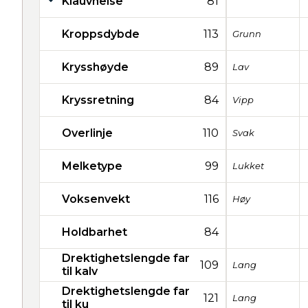
Klauvhelse
81
Kroppsdybde
113
Grunn
Krysshøyde
89
Lav
Kryssretning
84
Vipp
Overlinje
110
Svak
Melketype
99
Lukket
Voksenvekt
116
Høy
Holdbarhet
84
Drektighetslengde far
109
Lang
til kalv
Drektighetslengde far
121
Lang
til ku