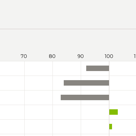
70
80
90
100