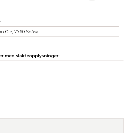
r
on Ole, 7760 Snåsa
r med slakteopplysninger: