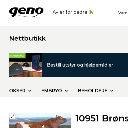
Avler for bedre
liv
Vare
Nettbutikk
Bestill utstyr og hjelpemidler
OKSER
EMBRYO
BEHOLDERE
10951 Brøn