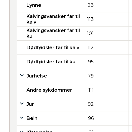
Lynne
98
Kalvingsvansker far til
113
kalv
Kalvingsvansker far til
101
ku
Dødfødsler far til kalv
112
Dødfødsler far til ku
95
Jurhelse
79
Andre sykdommer
111
Jur
92
Bein
96