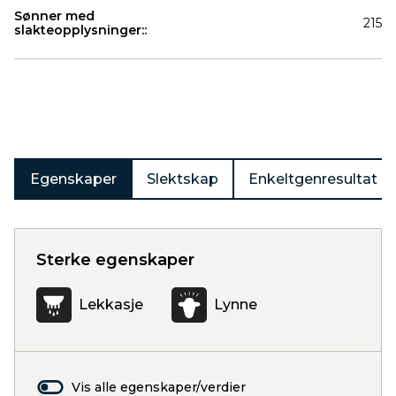
Sønner med
215
slakteopplysninger::
Produkter
Egenskaper
Slektskap
Enkeltgenresultat
Sterke egenskaper
Lekkasje
Lynne
Vis alle egenskaper/verdier