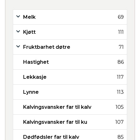
Melk
69
Kjøtt
111
Fruktbarhet døtre
71
Hastighet
86
Lekkasje
117
Lynne
113
Kalvingsvansker far til kalv
105
Kalvingsvansker far til ku
107
Dødfødsler far til kalv
85