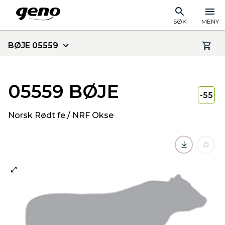
SØK
MENY
BØJE 05559
05559 BØJE
-55
Norsk Rødt fe / NRF Okse