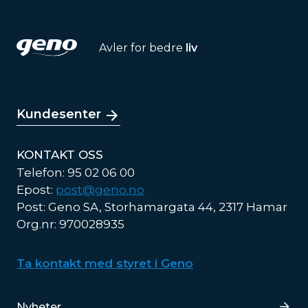
Avler for bedre
liv
Kundesenter
KONTAKT OSS
Telefon: 95 02 06 00
Epost:
post@geno.no
Post: Geno SA, Storhamargata 44, 2317 Hamar
Org.nr: 970028935
Ta kontakt med styret i Geno
Lenker
Nyheter