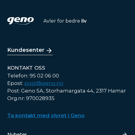
Avler for bedre
liv
Kundesenter
KONTAKT OSS
Telefon: 95 02 06 00
Epost:
post@geno.no
Post: Geno SA, Storhamargata 44, 2317 Hamar
Org.nr: 970028935
Ta kontakt med styret i Geno
Lenker
Nyheter