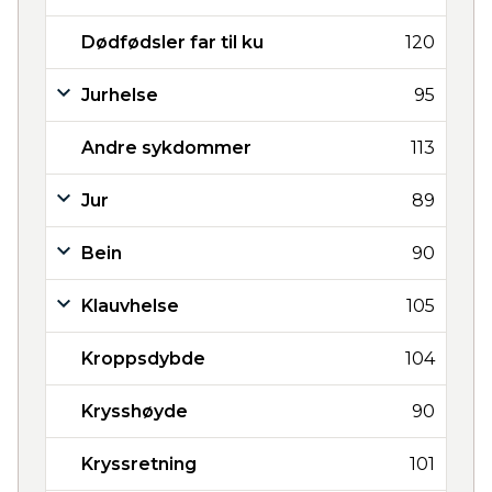
Dødfødsler far til ku
120
Jurhelse
95
Andre sykdommer
113
Jur
89
Bein
90
Klauvhelse
105
Kroppsdybde
104
Krysshøyde
90
Kryssretning
101