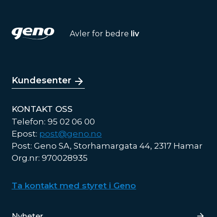
Avler for bedre
liv
Kundesenter
KONTAKT OSS
Telefon: 95 02 06 00
Epost:
post@geno.no
Post: Geno SA, Storhamargata 44, 2317 Hamar
Org.nr: 970028935
Ta kontakt med styret i Geno
Lenker
Nyheter