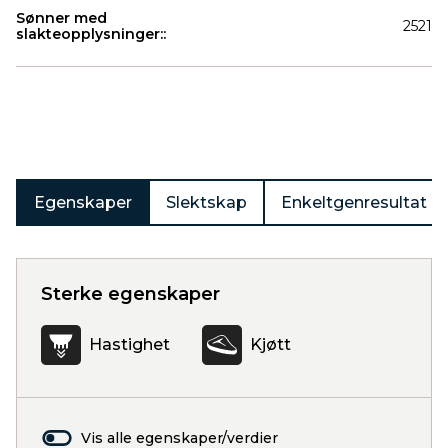
Sønner med
2521
slakteopplysninger::
Produkter
Egenskaper
Slektskap
Enkeltgenresultat
Sterke egenskaper
Hastighet
Kjøtt
Vis alle egenskaper/verdier