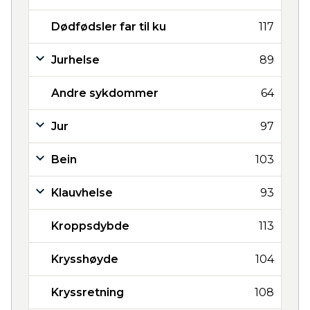
Dødfødsler far til ku
117
Jurhelse
89
Andre sykdommer
64
Jur
97
Bein
103
Klauvhelse
93
Kroppsdybde
113
Krysshøyde
104
Kryssretning
108