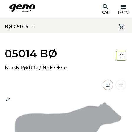
SØK
MENY
BØ 05014
05014 BØ
-11
Norsk Rødt fe / NRF Okse