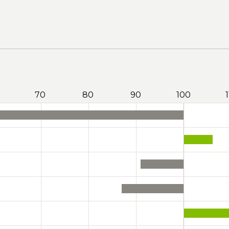
70
80
90
100