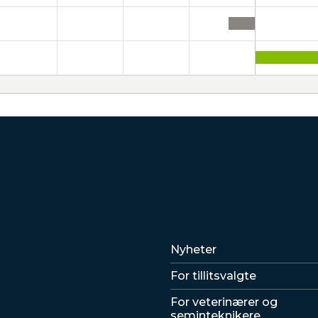
Lenker
Nyheter
For tillitsvalgte
For veterinærer og
seminteknikere