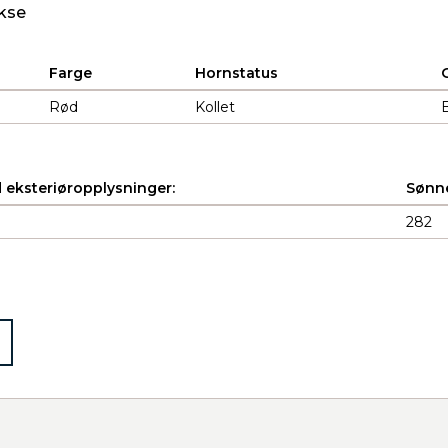
kse
Farge
Hornstatus
Rød
Kollet
B
 eksteriøropplysninger:
Sønne
282