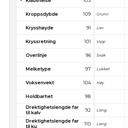
Klauvhelse
103
Kroppsdybde
109
Grunn
Krysshøyde
91
Lav
Kryssretning
101
Vipp
Overlinje
96
Svak
Melketype
97
Lukket
Voksenvekt
104
Høy
Holdbarhet
98
Drektighetslengde far
92
Lang
til kalv
Drektighetslengde far
110
Lang
til ku