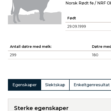
Norsk Rødt fe / NRF O
Født
29.09.1999
Antall døtre med melk:
Døtre med
299
180
Produkter
Egenskaper
Slektskap
Enkeltgenresultat
Sterke egenskaper