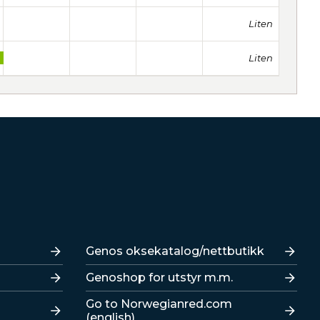
Liten
Liten
Lenker
Genos oksekatalog/nettbutikk
Genoshop for utstyr m.m.
Go to Norwegianred.com
(english)