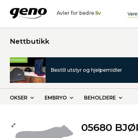
Avler for bedre
liv
Vare
Nettbutikk
Bestill utstyr og hjelpemidler
OKSER
EMBRYO
BEHOLDERE
05680 BJ