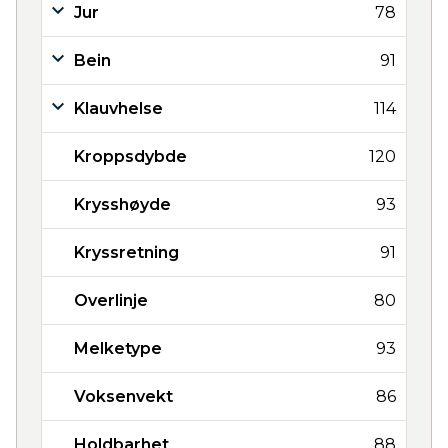
Jur
78
Bein
91
Klauvhelse
114
Kroppsdybde
120
Krysshøyde
93
Kryssretning
91
Overlinje
80
Melketype
93
Voksenvekt
86
Holdbarhet
88