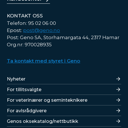
KONTAKT OSS
Telefon: 95 02 06 00
Epost:
post@geno.no
Post: Geno SA, Storhamargata 44, 2317 Hamar
Org.nr: 970028935
Ta kontakt med styret i Geno
Lenker
Nyheter
For tillitsvalgte
For veterinærer og seminteknikere
For avlsrådgivere
Lenker
Genos oksekatalog/nettbutikk