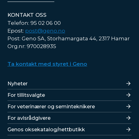
KONTAKT OSS
Telefon: 95 02 06 00
Epost:
post@geno.no
Post: Geno SA, Storhamargata 44, 2317 Hamar
Org.nr: 970028935
Ta kontakt med styret i Geno
Lenker
Nyheter
For tillitsvalgte
For veterinærer og seminteknikere
For avlsrådgivere
Lenker
Genos oksekatalog/nettbutikk