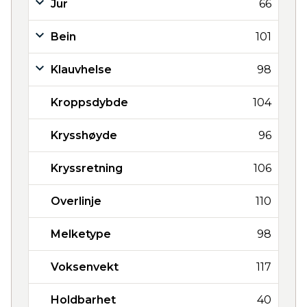
Jur
66
Bein
101
Klauvhelse
98
Kroppsdybde
104
Krysshøyde
96
Kryssretning
106
Overlinje
110
Melketype
98
Voksenvekt
117
Holdbarhet
40