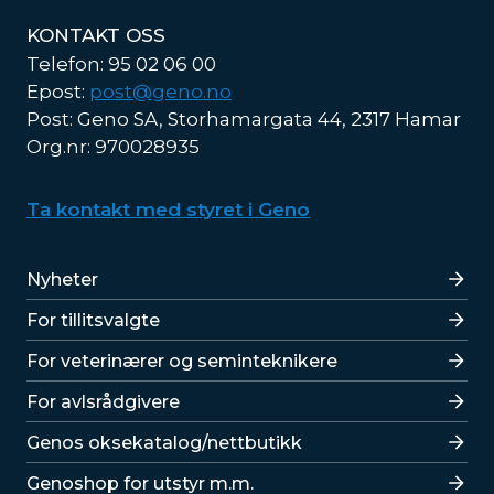
KONTAKT OSS
Telefon: 95 02 06 00
Epost:
post@geno.no
Post: Geno SA, Storhamargata 44, 2317 Hamar
Org.nr: 970028935
Ta kontakt med styret i Geno
Lenker
Nyheter
For tillitsvalgte
For veterinærer og seminteknikere
For avlsrådgivere
Lenker
Genos oksekatalog/nettbutikk
Genoshop for utstyr m.m.