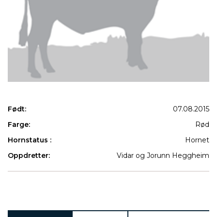
Født:
07.08.2015
Farge:
Rød
Hornstatus :
Hornet
Oppdretter:
Vidar og Jorunn Heggheim
Produkter