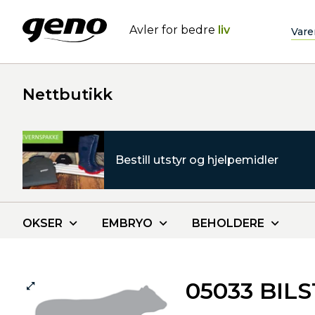
Avler for bedre
liv
Vare
Nettbutikk
Bestill utstyr og hjelpemidler
OKSER
EMBRYO
BEHOLDERE
05033 BIL