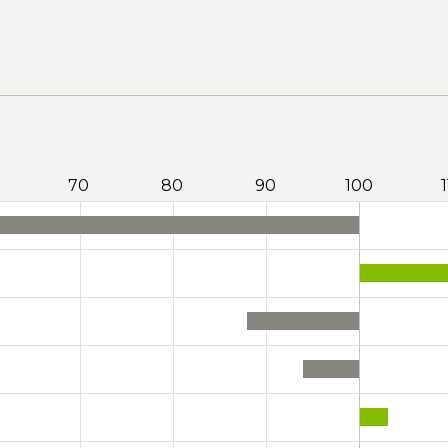
70
80
90
100