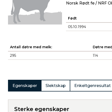
Norsk Rødt fe / NRF O
Født
05.10.1994
Antall døtre med melk:
Døtre med
295
114
Produkter
Egenskaper
Slektskap
Enkeltgenresultat
Sterke egenskaper