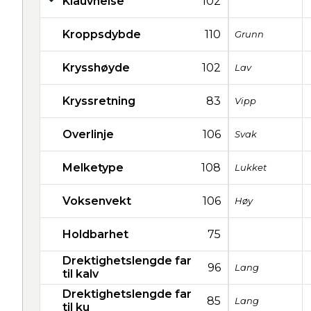
Klauvhelse
102
Kroppsdybde
110
Grunn
Krysshøyde
102
Lav
Kryssretning
83
Vipp
Overlinje
106
Svak
Melketype
108
Lukket
Voksenvekt
106
Høy
Holdbarhet
75
Drektighetslengde far
96
Lang
til kalv
Drektighetslengde far
85
Lang
til ku