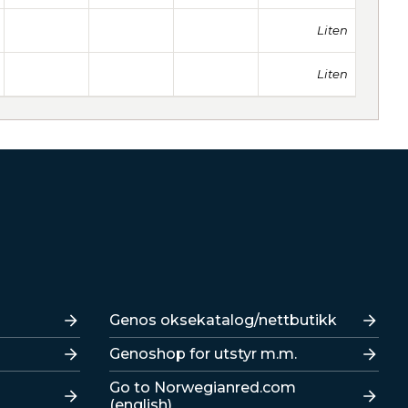
Liten
Liten
Lenker
Genos oksekatalog/nettbutikk
Genoshop for utstyr m.m.
Go to Norwegianred.com
(english)