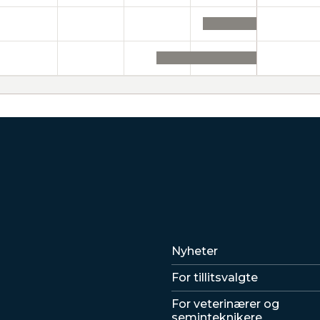
Lenker
Nyheter
For tillitsvalgte
For veterinærer og
seminteknikere