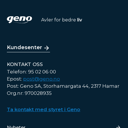
Avler for bedre
liv
Kundesenter
KONTAKT OSS
Telefon: 95 02 06 00
Epost:
post@geno.no
Post: Geno SA, Storhamargata 44, 2317 Hamar
Org.nr: 970028935
Ta kontakt med styret i Geno
Lenker
Nyheter